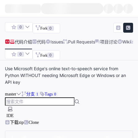
0
0
Fork
代码
介绍
代码
Issues
Pull Requests
项目讨论
Wiki
0
0
Fork
Use Microsoft Edge's online text-to-speech service from
Python WITHOUT needing Microsoft Edge or Windows or an
API key
master
分支
Tags
1
0
IDE
下载zip
Clone