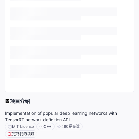
项目介绍
Implementation of popular deep learning networks with
TensorRT network definition API
MIT_License
C++
490
提交数
定制我的领域