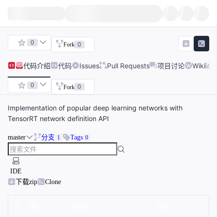
0
0
Fork
代码
介绍
代码
Issues
Pull Requests
项目讨论
Wiki
0
0
Fork
Implementation of popular deep learning networks with
TensorRT network definition API
master
分支
Tags
1
0
IDE
下载zip
Clone