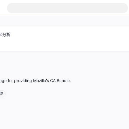
分析
ge for providing Mozilla's CA Bundle.
域