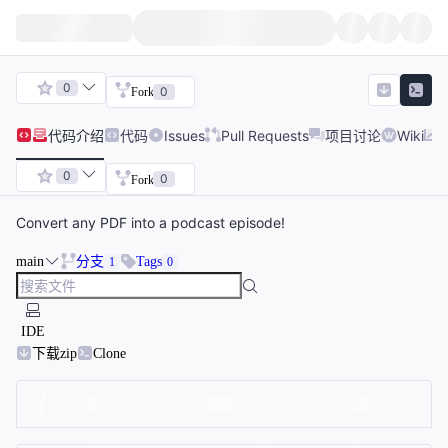
0
0
Fork
代码
介绍
代码
Issues
Pull Requests
项目讨论
Wiki
0
0
Fork
Convert any PDF into a podcast episode!
main
分支
Tags
1
0
IDE
下载zip
Clone