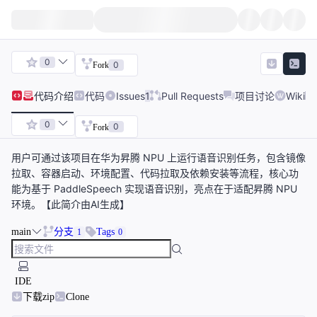
0
0
Fork
代码
介绍
代码
Issues
1
Pull Requests
项目讨论
Wiki
0
0
Fork
用户可通过该项目在华为昇腾 NPU 上运行语音识别任务，包含镜像
拉取、容器启动、环境配置、代码拉取及依赖安装等流程，核心功
能为基于 PaddleSpeech 实现语音识别，亮点在于适配昇腾 NPU
环境。【此简介由AI生成】
main
分支
Tags
1
0
IDE
下载zip
Clone