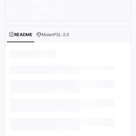
README
MulanPSL-2.0