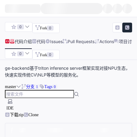
0
0
Fork
代码
介绍
代码
Issues
Pull Requests
Actions
项目讨论
0
0
Fork
ge-backend基于triton inference server框架实现对接NPU生态，
快速实现传统CV\NLP等模型的服务化。
master
分支
Tags
1
0
IDE
下载zip
Clone