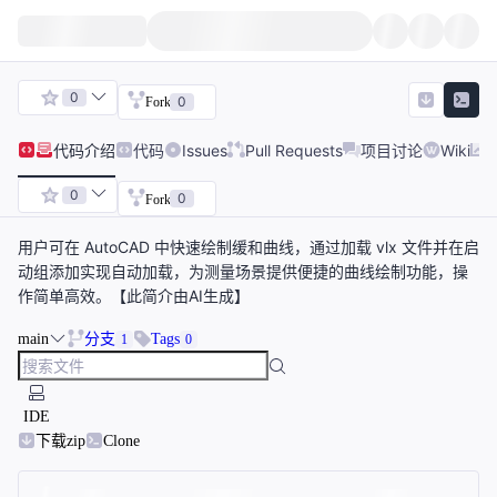
0
0
Fork
代码
介绍
代码
Issues
Pull Requests
项目讨论
Wiki
0
0
Fork
用户可在 AutoCAD 中快速绘制缓和曲线，通过加载 vlx 文件并在启
动组添加实现自动加载，为测量场景提供便捷的曲线绘制功能，操
作简单高效。【此简介由AI生成】
main
分支
Tags
1
0
IDE
下载zip
Clone