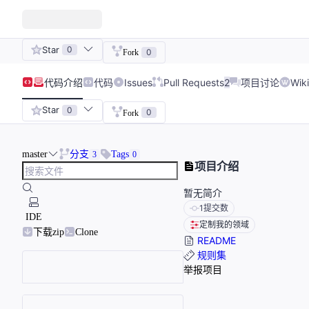
Star
0
0
Fork
代码
介绍
代码
Issues
Pull Requests
2
项目讨论
Wiki
Star
0
0
Fork
master
分支
Tags
3
0
项目介绍
暂无简介
1
提交数
IDE
定制我的领域
下载zip
Clone
README
规则集
举报项目