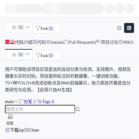
0
0
Fork
代码
介绍
代码
Issues
Pull Requests
项目讨论
Wiki
0
0
Fork
用户可借助该项目实现昆虫的自动分类与检测，支持图片、视频及
摄像头实时识别。项目提供标注好的数据集、一键训练功能、
70+种YOLOv8改进创新点及Web前端展示，助力高效开展昆虫分
类研究与应用。【此简介由AI生成】
main
分支
Tags
1
0
IDE
下载zip
Clone