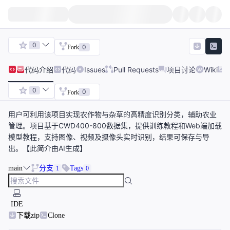
0
0
Fork
代码
介绍
代码
Issues
Pull Requests
项目讨论
Wiki
0
0
Fork
用户可利用该项目实现农作物与杂草的高精度识别分类，辅助农业
管理。项目基于CWD400-800数据集，提供训练教程和Web端加载
模型教程，支持图像、视频及摄像头实时识别，结果可保存与导
出。【此简介由AI生成】
main
分支
Tags
1
0
IDE
下载zip
Clone