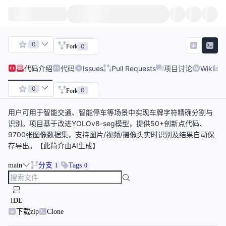
0
0
Fork
代码
介绍
代码
Issues
Pull Requests
项目讨论
Wiki
0
0
Fork
用户可用于智能交通、智能停车等场景中实现车牌字符精确分割与
识别。项目基于改进YOLOv8-seg模型，提供50+创新点代码、
9700张图像数据集，支持图片/视频/摄像头实时识别及结果自动保
存导出。【此简介由AI生成】
main
分支
Tags
1
0
IDE
下载zip
Clone