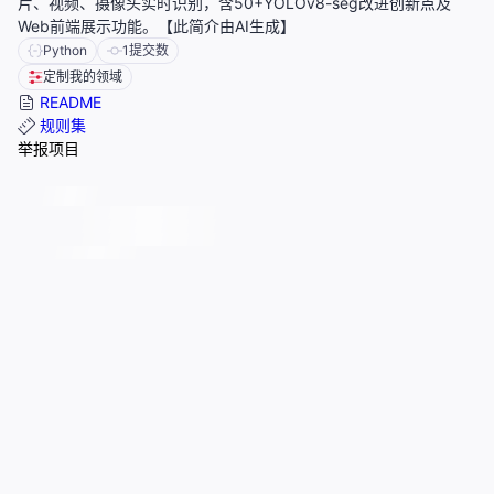
片、视频、摄像头实时识别，含50+YOLOv8-seg改进创新点及
Web前端展示功能。【此简介由AI生成】
Python
1
提交数
定制我的领域
README
规则集
举报项目