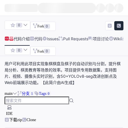
0
0
Fork
代码
介绍
代码
Issues
Pull Requests
项目讨论
Wiki
0
0
Fork
用户可利用此项目实现象棋棋盘及棋子的自动识别与分割，提升棋
局分析、棋类教育等场景的效率。项目提供专用数据集，支持图
片、视频、摄像头实时识别，含50+YOLOv8-seg改进创新点及
Web前端展示功能。【此简介由AI生成】
main
分支
Tags
1
0
IDE
下载zip
Clone