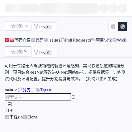
0
0
Fork
代码
介绍
代码
Issues
Pull Requests
项目讨论
Wiki
0
0
Fork
可用于铁路无人驾驶领域的轨道环境感知，实现铁道轨道的精准分
割。项目结合ResNet等改进U-Net网络结构，提供数据集、训练测
试代码及环境配置，提升分割精度与效率。【此简介由AI生成】
main
分支
Tags
1
0
IDE
下载zip
Clone