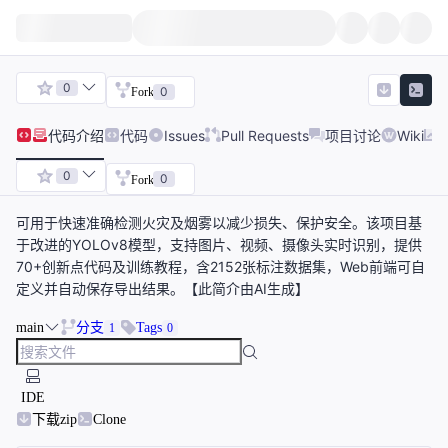
0
0
Fork
代码
介绍
代码
Issues
Pull Requests
项目讨论
Wiki
0
0
Fork
可用于快速准确检测火灾及烟雾以减少损失、保护安全。该项目基
于改进的YOLOv8模型，支持图片、视频、摄像头实时识别，提供
70+创新点代码及训练教程，含2152张标注数据集，Web前端可自
定义并自动保存导出结果。【此简介由AI生成】
main
分支
Tags
1
0
IDE
下载zip
Clone