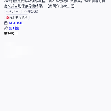
70+创新点代码及训练教程，含2152张标注数据集，Web前端可自
定义并自动保存导出结果。【此简介由AI生成】
Python
1
提交数
定制我的领域
README
规则集
举报项目