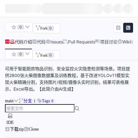
0
0
Fork
代码
介绍
代码
Issues
Pull Requests
项目讨论
Wiki
0
0
Fork
可用于智能厨房物品识别、安全监控火灾隐患检测等场景。项目提
供2800张火柴图像数据集及训练教程，基于改进YOLOv11模型实
现火柴精确分割，支持图片/视频/摄像头实时识别，结果可表格展
示、Excel导出。【此简介由AI生成】
main
分支
Tags
1
0
IDE
下载zip
Clone