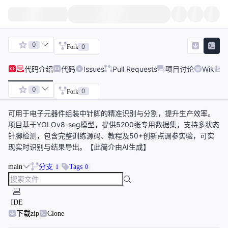
0
0
Fork
代码
介绍
代码
Issues
Pull Requests
项目讨论
Wiki
0
0
Fork
可用于电子元器件组装中针脚的精准识别与分割，提升生产效率。
项目基于YOLOv8-seg模型，提供5200张专用数据集，支持多状态
针脚检测，包含完整训练源码、教程及50+创新点调参实验，可实
现实时识别与结果导出。【此简介由AI生成】
main
分支
Tags
1
0
IDE
下载zip
Clone