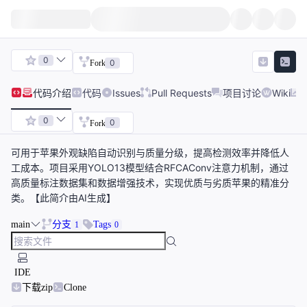
0
0
Fork
代码
介绍
代码
Issues
Pull Requests
项目讨论
Wiki
0
0
Fork
可用于苹果外观缺陷自动识别与质量分级，提高检测效率并降低人
工成本。项目采用YOLO13模型结合RFCAConv注意力机制，通过
高质量标注数据集和数据增强技术，实现优质与劣质苹果的精准分
类。【此简介由AI生成】
main
分支
Tags
1
0
IDE
下载zip
Clone