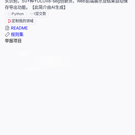
头识别，50+种YOLOv8-seg创新点，Web前端展示及结果自动保
存导出功能。【此简介由AI生成】
Python
1
提交数
定制我的领域
README
规则集
举报项目