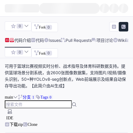
0
0
Fork
代码
介绍
代码
Issues
Pull Requests
项目讨论
Wiki
0
0
Fork
可用于篮球比赛视频实时分析、战术指导及体育科研数据支持。提
供篮球场景分割系统，含2600张图像数据集，支持图片/视频/摄像
头识别，50+种YOLOv8-seg创新点，Web前端展示及结果自动保
存导出功能。【此简介由AI生成】
main
分支
Tags
1
0
IDE
下载zip
Clone