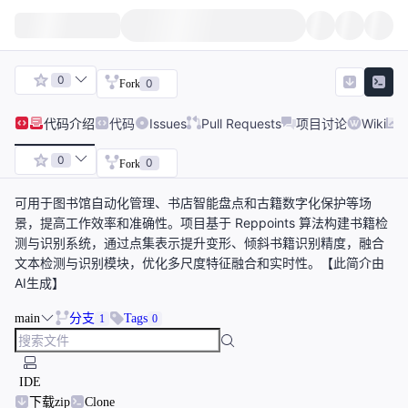
0
0
Fork
代码
介绍
代码
Issues
Pull Requests
项目讨论
Wiki
0
0
Fork
可用于图书馆自动化管理、书店智能盘点和古籍数字化保护等场
景，提高工作效率和准确性。项目基于 Reppoints 算法构建书籍检
测与识别系统，通过点集表示提升变形、倾斜书籍识别精度，融合
文本检测与识别模块，优化多尺度特征融合和实时性。【此简介由
AI生成】
main
分支
Tags
1
0
IDE
下载zip
Clone