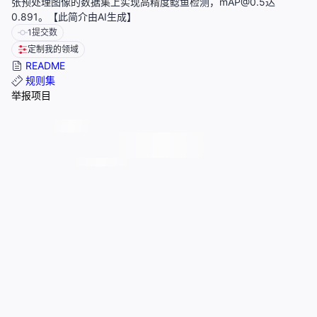
张预处理图像的数据集上实现高精度鲶鱼检测，mAP@0.5达
0.891。【此简介由AI生成】
1
提交数
定制我的领域
README
规则集
举报项目