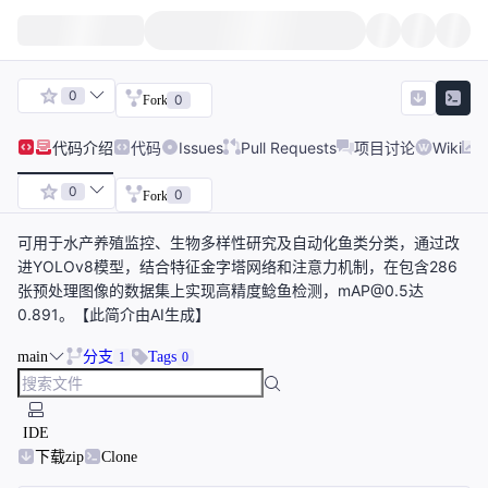
0
0
Fork
代码
介绍
代码
Issues
Pull Requests
项目讨论
Wiki
0
0
Fork
可用于水产养殖监控、生物多样性研究及自动化鱼类分类，通过改
进YOLOv8模型，结合特征金字塔网络和注意力机制，在包含286
张预处理图像的数据集上实现高精度鲶鱼检测，mAP@0.5达
0.891。【此简介由AI生成】
main
分支
Tags
1
0
IDE
下载zip
Clone