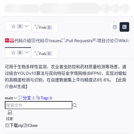
0
0
Fork
代码
介绍
代码
Issues
Pull Requests
项目讨论
Wiki
0
0
Fork
可用于生物多样性监测、农业害虫防控和药材质量检测等场景，通
过结合YOLOv10算法与双向特征金字塔网络(BiFPN)，实现对蜈蚣
的高精度检测与识别，在自建数据集上平均精度达95.6%。【此简
介由AI生成】
main
分支
Tags
1
0
IDE
下载zip
Clone