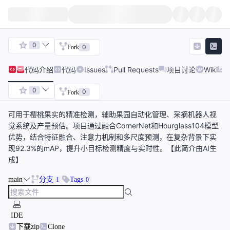
0
0
Fork
代码
介绍
代码
Issues
Pull Requests
项目讨论
Wiki
0
0
Fork
可用于樱桃果实的精准检测，辅助果园自动化管理、采摘机器人视
觉系统及产量预估。项目通过融合CornerNet和Hourglass104模型
优势，结合特征融合、注意力机制和多尺度预测，在复杂背景下实
现92.3%的mAP，提升小目标检测精度与实时性。【此简介由AI生
成】
main
分支
Tags
1
0
IDE
下载zip
Clone