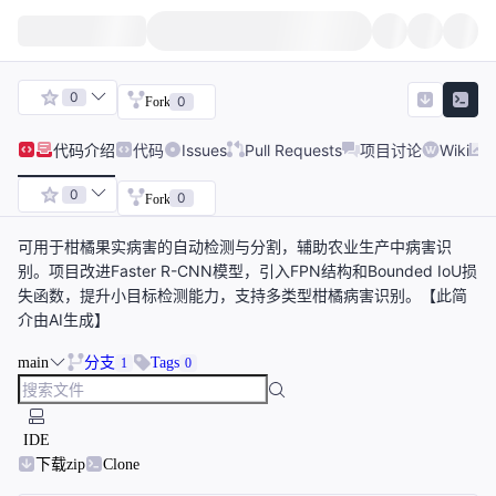
0
0
Fork
代码
介绍
代码
Issues
Pull Requests
项目讨论
Wiki
0
0
Fork
可用于柑橘果实病害的自动检测与分割，辅助农业生产中病害识
别。项目改进Faster R-CNN模型，引入FPN结构和Bounded IoU损
失函数，提升小目标检测能力，支持多类型柑橘病害识别。【此简
介由AI生成】
main
分支
Tags
1
0
IDE
下载zip
Clone