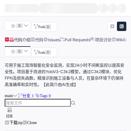
0
0
Fork
代码
介绍
代码
Issues
Pull Requests
项目讨论
Wiki
0
0
Fork
可用于施工现场智能化安全监测，实现24小时不间断监控以提高安
全性。项目基于改进的YoloV3-C3k2模型，通过C3k2模块、优化
FPN及损失函数，精准识别施工设备与人员，在复杂环境下仍保持
高准确率和实时性。【此简介由AI生成】
main
分支
Tags
1
0
IDE
下载zip
Clone