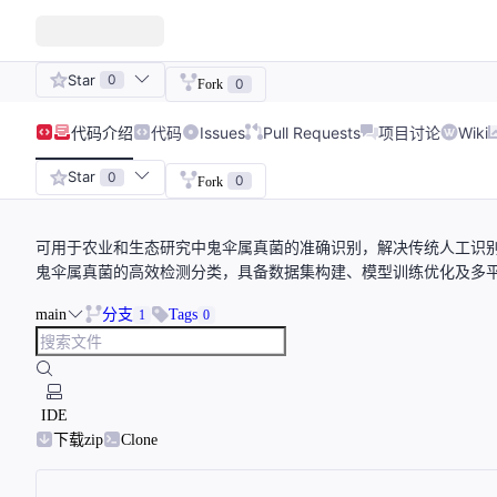
Star
0
0
Fork
代码
介绍
代码
Issues
Pull Requests
项目讨论
Wiki
Star
0
0
Fork
可用于农业和生态研究中鬼伞属真菌的准确识别，解决传统人工识别耗时
鬼伞属真菌的高效检测分类，具备数据集构建、模型训练优化及多平
main
分支
Tags
1
0
IDE
下载zip
Clone