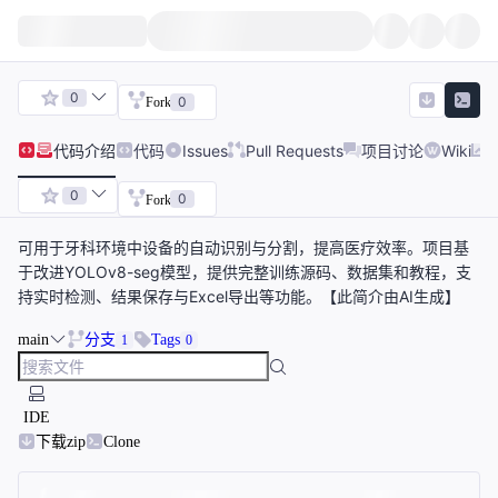
0
0
Fork
代码
介绍
代码
Issues
Pull Requests
项目讨论
Wiki
0
0
Fork
可用于牙科环境中设备的自动识别与分割，提高医疗效率。项目基
于改进YOLOv8-seg模型，提供完整训练源码、数据集和教程，支
持实时检测、结果保存与Excel导出等功能。【此简介由AI生成】
main
分支
Tags
1
0
IDE
下载zip
Clone