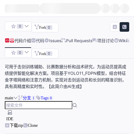
0
0
Fork
代码
介绍
代码
Issues
Pull Requests
项目讨论
Wiki
0
0
Fork
可用于击剑训练辅助、比赛数据分析和战术研究，为运动员提高成
绩提供智能化解决方案。项目基于YOLO11_FDPN模型，结合特征
金字塔网络和注意力机制，实现对击剑运动员和长剑的精准识别，
具有高精度和实时性。【此简介由AI生成】
main
分支
Tags
1
0
IDE
下载zip
Clone