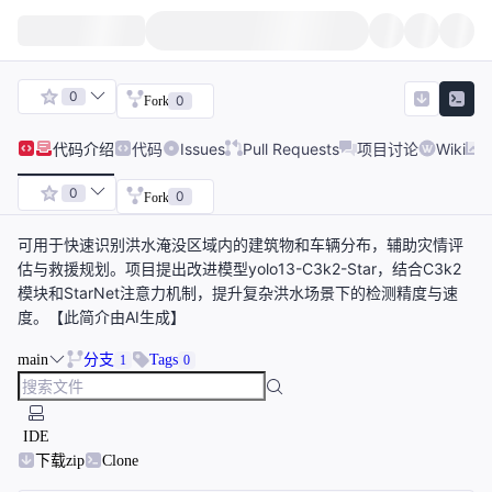
0
0
Fork
代码
介绍
代码
Issues
Pull Requests
项目讨论
Wiki
0
0
Fork
可用于快速识别洪水淹没区域内的建筑物和车辆分布，辅助灾情评
估与救援规划。项目提出改进模型yolo13-C3k2-Star，结合C3k2
模块和StarNet注意力机制，提升复杂洪水场景下的检测精度与速
度。【此简介由AI生成】
main
分支
Tags
1
0
IDE
下载zip
Clone