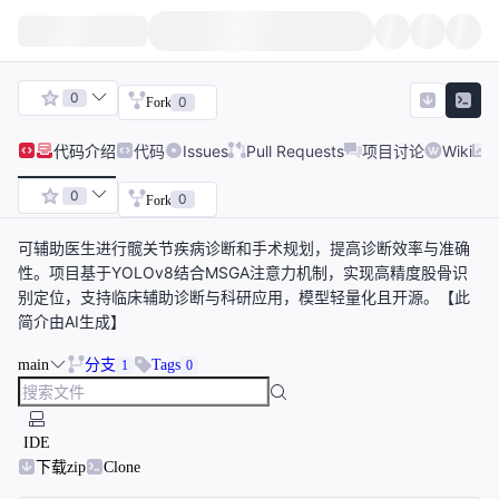
0
0
Fork
代码
介绍
代码
Issues
Pull Requests
项目讨论
Wiki
0
0
Fork
可辅助医生进行髋关节疾病诊断和手术规划，提高诊断效率与准确
性。项目基于YOLOv8结合MSGA注意力机制，实现高精度股骨识
别定位，支持临床辅助诊断与科研应用，模型轻量化且开源。【此
简介由AI生成】
main
分支
Tags
1
0
IDE
下载zip
Clone