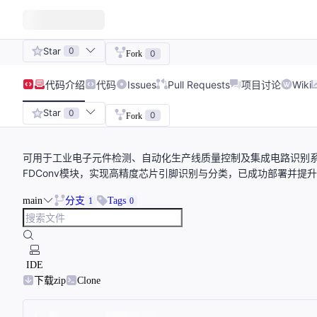
Star
0
0
Fork
代码
介绍
代码
Issues
Pull Requests
项目讨论
Wiki
Star
0
0
Fork
可用于工业电子元件检测、自动化生产线质量控制及集成电路识别系统开
FDConv模块，实现高精度芯片引脚识别与分类，已成功部署并提
main
分支
Tags
1
0
IDE
下载zip
Clone