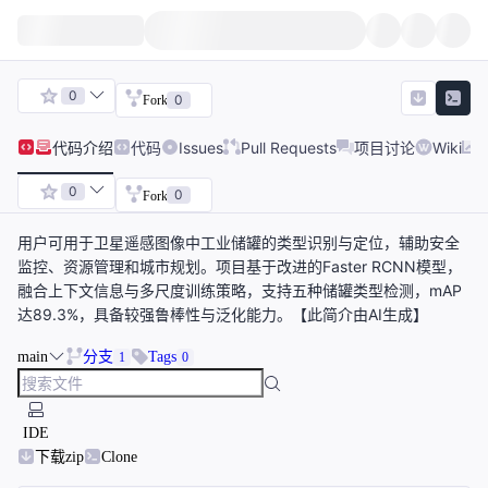
0
0
Fork
代码
介绍
代码
Issues
Pull Requests
项目讨论
Wiki
0
0
Fork
用户可用于卫星遥感图像中工业储罐的类型识别与定位，辅助安全
监控、资源管理和城市规划。项目基于改进的Faster RCNN模型，
融合上下文信息与多尺度训练策略，支持五种储罐类型检测，mAP
达89.3%，具备较强鲁棒性与泛化能力。【此简介由AI生成】
main
分支
Tags
1
0
IDE
下载zip
Clone