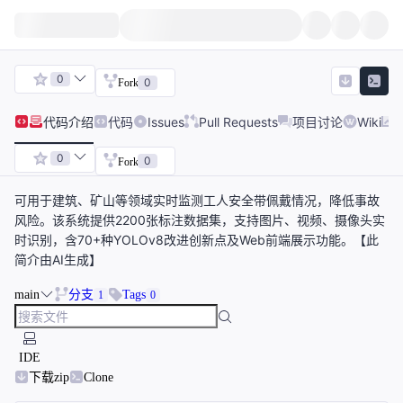
0
0
Fork
代码
介绍
代码
Issues
Pull Requests
项目讨论
Wiki
0
0
Fork
可用于建筑、矿山等领域实时监测工人安全带佩戴情况，降低事故
风险。该系统提供2200张标注数据集，支持图片、视频、摄像头实
时识别，含70+种YOLOv8改进创新点及Web前端展示功能。【此
简介由AI生成】
main
分支
Tags
1
0
IDE
下载zip
Clone