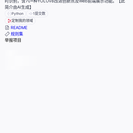
时识别，含70+种YOLOv8改进创新点及Web前端展示功能。【此
简介由AI生成】
Python
1
提交数
定制我的领域
README
规则集
举报项目