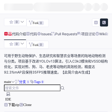
0
0
Fork
代码
介绍
代码
Issues
Pull Requests
项目讨论
Wiki
0
0
Fork
可用于野生动物保护、生态研究和智慧农业等场景的陆地动物检测
与分类。项目基于改进YOLOv13算法，引入C3k2模块和VSSD结构
优化，实现对熊、狗、马、老虎等动物的高效检测，精度达
92.3%mAP且保持35FPS推理速度。【此简介由AI生成】
main
分支
Tags
1
0
IDE
下载zip
Clone