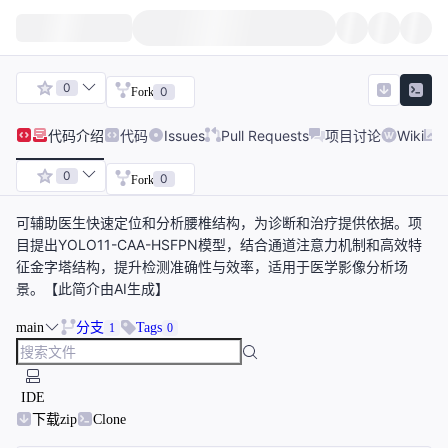
0
0
Fork
代码
介绍
代码
Issues
Pull Requests
项目讨论
Wiki
0
0
Fork
可辅助医生快速定位和分析腰椎结构，为诊断和治疗提供依据。项
目提出YOLO11-CAA-HSFPN模型，结合通道注意力机制和高效特
征金字塔结构，提升检测准确性与效率，适用于医学影像分析场
景。【此简介由AI生成】
main
分支
Tags
1
0
IDE
下载zip
Clone