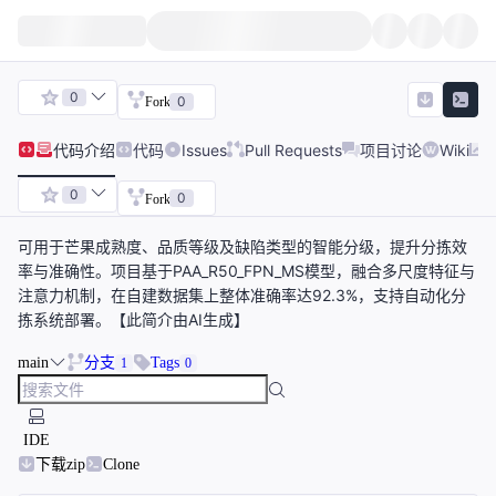
0
0
Fork
代码
介绍
代码
Issues
Pull Requests
项目讨论
Wiki
0
0
Fork
可用于芒果成熟度、品质等级及缺陷类型的智能分级，提升分拣效
率与准确性。项目基于PAA_R50_FPN_MS模型，融合多尺度特征与
注意力机制，在自建数据集上整体准确率达92.3%，支持自动化分
拣系统部署。【此简介由AI生成】
main
分支
Tags
1
0
IDE
下载zip
Clone