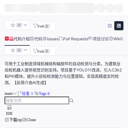
0
0
Fork
代码
介绍
代码
Issues
Pull Requests
项目讨论
Wiki
0
0
Fork
可用于工业制造领域机械结构轴部件的自动检测与分类，为建筑业
巡检机器人提供视觉识别支持。项目基于YOLO11改进，引入C3k2
和PKI模块，提升小目标检测能力与位置感知，实现高精度实时检
测。【此简介由AI生成】
main
分支
Tags
1
0
IDE
下载zip
Clone