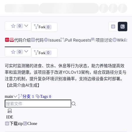
0
0
Fork
代码
介绍
代码
Issues
Pull Requests
项目讨论
Wiki
0
0
Fork
可实时监测猪的进食、饮水、休息等行为状态，助力养殖场提高效
率和监测健康。该项目基于改进YOLOv13架构，结合双路径分支与
注意力机制，提升复杂环境识别准确率，支持边缘设备实时部署。
【此简介由AI生成】
main
分支
Tags
1
0
IDE
下载zip
Clone