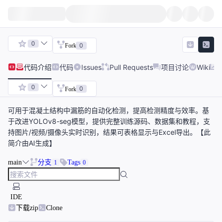
0
0
Fork
代码
介绍
代码
Issues
Pull Requests
项目讨论
Wiki
0
0
Fork
可用于混凝土结构中漏筋的自动化检测，提高检测精度与效率。基
于改进YOLOv8-seg模型，提供完整训练源码、数据集和教程，支
持图片/视频/摄像头实时识别，结果可表格显示与Excel导出。【此
简介由AI生成】
main
分支
Tags
1
0
IDE
下载zip
Clone