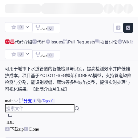
0
0
Fork
代码
介绍
代码
Issues
Pull Requests
项目讨论
Wiki
0
0
Fork
可用于城市下水道管道的智能检测与识别，提高检测效率并降低维
护成本。项目基于YOLO11-SEG框架和OREPA模型，支持管道缺陷
检测与分割，能识别裂缝、腐蚀等多种缺陷类型，提供实时处理与
可视化结果。【此简介由AI生成】
main
分支
Tags
1
0
IDE
下载zip
Clone