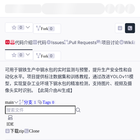
0
0
Fork
代码
介绍
代码
Issues
Pull Requests
项目讨论
Wiki
0
0
Fork
可用于钢铁生产中钢水包的实时监测与预警，提升生产安全性和自
动化水平。项目提供标注数据集和训练教程，通过改进YOLOv11模
型，实现复杂工业环境下钢水包的精准检测，支持图片、视频及摄
像头实时识别。【此简介由AI生成】
main
分支
Tags
1
0
IDE
下载zip
Clone