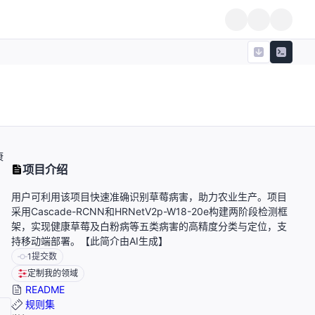
康
项目介绍
用户可利用该项目快速准确识别草莓病害，助力农业生产。项目
采用Cascade-RCNN和HRNetV2p-W18-20e构建两阶段检测框
架，实现健康草莓及白粉病等五类病害的高精度分类与定位，支
持移动端部署。【此简介由AI生成】
1
提交数
定制我的领域
README
规则集