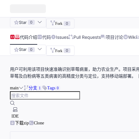
Star
0
0
Fork
代码
介绍
代码
Issues
Pull Requests
项目讨论
Wiki
Star
0
0
Fork
用户可利用该项目快速准确识别草莓病害，助力农业生产。项目采用Casc
草莓及白粉病等五类病害的高精度分类与定位，支持移动端部署。【
main
分支
Tags
1
0
IDE
下载zip
Clone