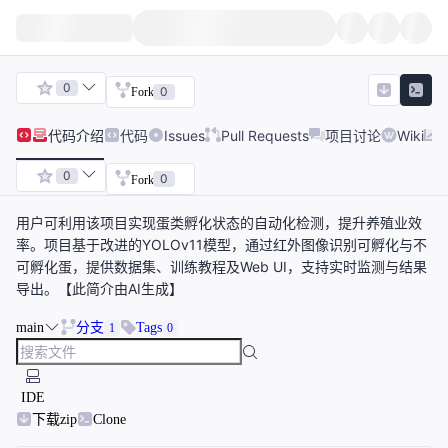
0
0
Fork
代码
介绍
代码
Issues
Pull Requests
项目讨论
Wiki
0
0
Fork
用户可利用该项目实现蛋类孵化状态的自动化检测，提升养殖业效
率。项目基于改进的YOLOv11模型，通过红外图像识别可孵化与不
可孵化蛋，提供数据集、训练教程及Web UI，支持实时监测与结果
导出。【此简介由AI生成】
main
分支
Tags
1
0
IDE
下载zip
Clone