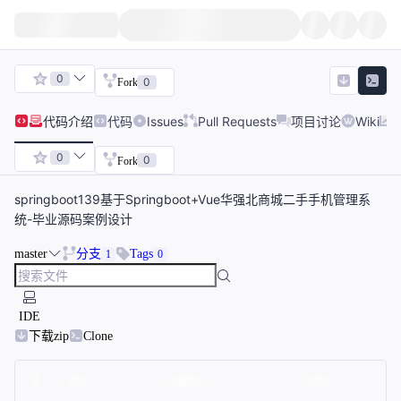
0
0
Fork
代码
介绍
代码
Issues
Pull Requests
项目讨论
Wiki
0
0
Fork
springboot139基于Springboot+Vue华强北商城二手手机管理系
统-毕业源码案例设计
master
分支
Tags
1
0
IDE
下载zip
Clone