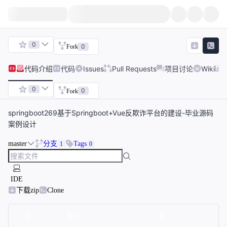
0
0
Fork
代码
介绍
代码
Issues
Pull Requests
项目讨论
Wiki
0
0
Fork
springboot269基于Springboot+Vue反欺诈平台的建设-毕业源码
案例设计
master
分支
Tags
1
0
IDE
下载zip
Clone