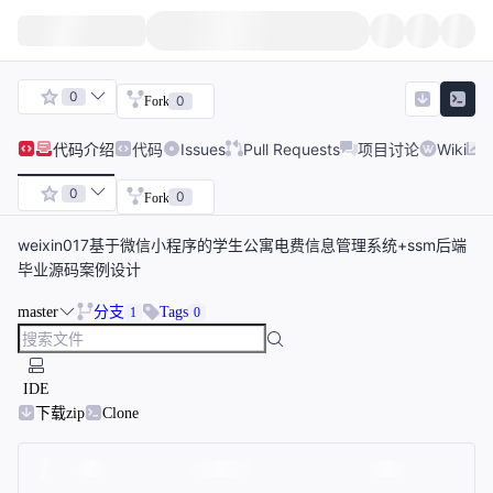
0
0
Fork
代码
介绍
代码
Issues
Pull Requests
项目讨论
Wiki
0
0
Fork
weixin017基于微信小程序的学生公寓电费信息管理系统+ssm后端
毕业源码案例设计
master
分支
Tags
1
0
IDE
下载zip
Clone