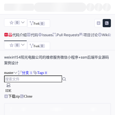
0
0
Fork
代码
介绍
代码
Issues
Pull Requests
项目讨论
Wiki
0
0
Fork
weixin154阳光电脑公司的维修服务微信小程序+ssm后端毕业源码
案例设计
master
分支
Tags
1
0
IDE
下载zip
Clone