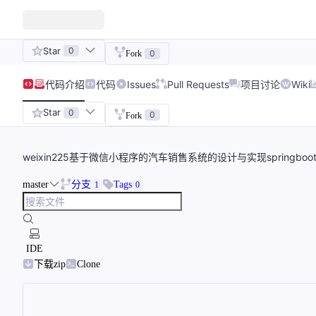
Star
0
0
Fork
代码
介绍
代码
Issues
Pull Requests
项目讨论
Wiki
Star
0
0
Fork
weixin225基于微信小程序的汽车销售系统的设计与实现springb
master
分支
Tags
1
0
IDE
下载zip
Clone