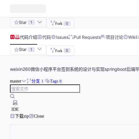
Star
1
0
Fork
代码
介绍
代码
Issues
Pull Requests
项目讨论
Wiki
Star
1
0
Fork
weixin260微信小程序平台签到系统的设计与实现springboot后
master
分支
Tags
1
0
IDE
下载zip
Clone