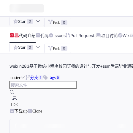
Star
0
0
Fork
代码
介绍
代码
Issues
Pull Requests
项目讨论
Wiki
Star
0
0
Fork
weixin283基于微信小程序校园订餐的设计与开发+ssm后端毕业
master
分支
Tags
1
0
IDE
下载zip
Clone